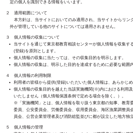
定の個人を識別できる情報をいいます。
２ 適用範囲について
本方針は、当サイトにおいてのみ適用され、当サイトからリンク
外が管理している他のサイトについては適用されません。
３ 個人情報の収集について
当サイトを通じて東京都教育相談センターが個人情報を収集す
(登録)を原則とします。
個人情報の収集に当たっては、その収集目的を明示します。
個人情報の収集は、明示した目的を達成するために必要な範囲
４ 個人情報の利用制限
利用者の皆様から提供(登録)いただいた個人情報は、あらかじ
個人情報の収集目的を越えた当該実施機関(※)内における利用
いたしません（個人情報保護条例で定める場合を除く。）。
※「実施機関」とは、個人情報を取り扱う東京都の知事、教育
委員、公安委員会、労働委員会、収用委員会、海区漁業調整員
員会、公営企業管理者及び消防総監並びに都が設立した地方独
５ 個人情報の管理