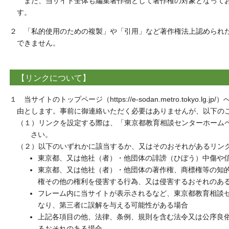
また、当サイト全体も編集著作物として著作権の対象となってお
す。
２ 「私的使用のための複製」や「引用」など著作権法上認められ
できません。
【リンクについて】
１ 当サイトのトップページ（https://e-sodan.metro.tokyo.
由とします。事前に御連絡いただく必要はありませんが、以下の
（１）リンクを設定する際は、「東京都教育相談センターホーム
さい。
（２）以下のいずれかに該当するか、又はそのおそれがあるリン
東京都、又は他社（者）・他団体の誹謗（ひぼう）中傷や
東京都、又は他社（者）・他団体の著作権、商標権等の知
権その他の権利を侵害する行為、又は侵害するおそれのあ
フレーム内に当サイトが表示されるなど、東京都教育相談
なり、第三者に誤解を与える可能性がある場合
上記各項目の他、法律、条例、規則を含む法令又は公序良
るおそれのある場合