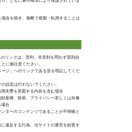
り、ともに著作権法により保護されていま
た場合を除き、無断で複製・転用することは
lg.jp/）へのリンクは、営利、非営利を問わず原則自
ことに御注意ください。
ページ」へのリンクである旨を明記してくだ
クの設定は行わないでください。
信用失墜を意図する内容を含む場合
的財産権、財産、プライバシー若しくは肖像
る場合
センターのコンテンツであることが不明確と
俗に違反する行為、当サイトの運営を妨害す