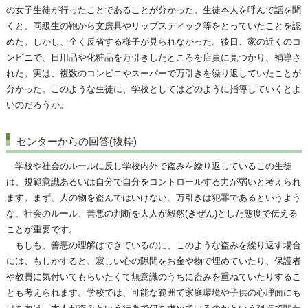
の女子生徒が行ったことであることが分かった。生徒本人を呼んで話を聞
くと、同級生の鞄から文房具やリップスティック等をとっていたことを認
めた。しかし、全く反省する様子が見られなかった。後日、家の近くのコ
ンビニで、日用品や化粧品を万引きしたところを店員に見つかり、補導さ
れた。実は、複数のコンビニやスーパーで万引きを繰り返していたことが
分かった。このような生徒に、学校としてはどのように指導していくとよ
いのだろうか。
センターからの回答(抜粋)
学校や社会のルールに反し学校内外で盗みを繰り返しているこの生徒
は、規範意識あるいは自分で自分をコントロールする力が弱いと考えられ
ます。まず、人の物を盗んではいけない、万引きは犯罪であるというよう
な、社会のルール、善悪の判断を大人が毅然(きぜん)とした態度で伝える
ことが重要です。
もしも、善悪の理解はできているのに、このような盗みを繰り返す場合
には、もしかすると、寂しい心の隙間をお金や物で埋めていたり、保護者
や教員に気付いてもらいたくて無意識のうちに盗みを重ねていたりするこ
とも考えられます。学校では、可能な範囲で家庭環境や子供の心理面にも