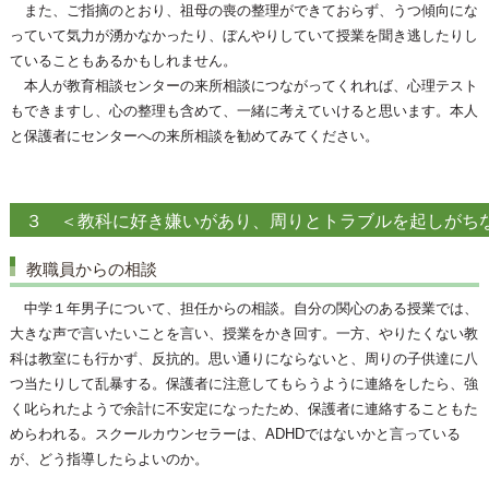
また、ご指摘のとおり、祖母の喪の整理ができておらず、うつ傾向にな
っていて気力が湧かなかったり、ぼんやりしていて授業を聞き逃したりし
ていることもあるかもしれません。
本人が教育相談センターの来所相談につながってくれれば、心理テスト
もできますし、心の整理も含めて、一緒に考えていけると思います。本人
と保護者にセンターへの来所相談を勧めてみてください。
３ ＜教科に好き嫌いがあり、周りとトラブルを起しがち
教職員からの相談
中学１年男子について、担任からの相談。自分の関心のある授業では、
大きな声で言いたいことを言い、授業をかき回す。一方、やりたくない教
科は教室にも行かず、反抗的。思い通りにならないと、周りの子供達に八
つ当たりして乱暴する。保護者に注意してもらうように連絡をしたら、強
く叱られたようで余計に不安定になったため、保護者に連絡することもた
めらわれる。スクールカウンセラーは、ADHDではないかと言っている
が、どう指導したらよいのか。