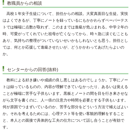
教職員からの相談
高校１年女子生徒について、担任からの相談。大変真面目な生徒。実技
はよくできるが、丁寧にノートを録っているにもかかわらずペーパーテス
トでは極端に点数が取れず、このままでは進級が危ぶまれる。中学２年の
時、可愛がってくれていた祖母が亡くなってから、時々急に涙ぐむことも
あり、気持ちの整理がついていないせいかもしれないとも思う。担任とし
ては、何とか応援して進級させたいが、どうかかわってあげたらよいの
か。
センターからの回答(抜粋)
教科による好き嫌いや成績の良し悪しはあるのでしょうか。丁寧にノー
トは録っているものの、内容が理解できていなかったり、あるいは覚える
ことが極端に苦手な子供もいます。黒板とノートの間を目を行き来させな
がら文字を書くのに、人一倍の注意力や時間を必要とする子供もいます。
何が原因でつまずいているのか、苦手な部分をどういう方法で補えばよい
か。それを考えるためには、心理テスト等を使い客観的理解をすること
と、本人との面接で具体的な工夫の仕方について話し合うことが有効で
す。