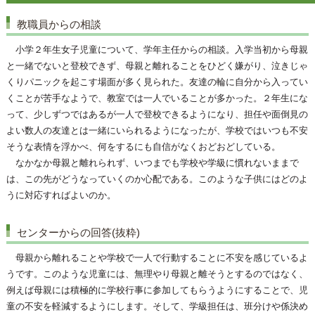
教職員からの相談
小学２年生女子児童について、学年主任からの相談。入学当初から母親
と一緒でないと登校できず、母親と離れることをひどく嫌がり、泣きじゃ
くりパニックを起こす場面が多く見られた。友達の輪に自分から入ってい
くことが苦手なようで、教室では一人でいることが多かった。２年生にな
って、少しずつではあるが一人で登校できるようになり、担任や面倒見の
よい数人の友達とは一緒にいられるようになったが、学校ではいつも不安
そうな表情を浮かべ、何をするにも自信がなくおどおどしている。
なかなか母親と離れられず、いつまでも学校や学級に慣れないままで
は、この先がどうなっていくのか心配である。このような子供にはどのよ
うに対応すればよいのか。
センターからの回答(抜粋)
母親から離れることや学校で一人で行動することに不安を感じているよ
うです。このような児童には、無理やり母親と離そうとするのではなく、
例えば母親には積極的に学校行事に参加してもらうようにすることで、児
童の不安を軽減するようにします。そして、学級担任は、班分けや係決め