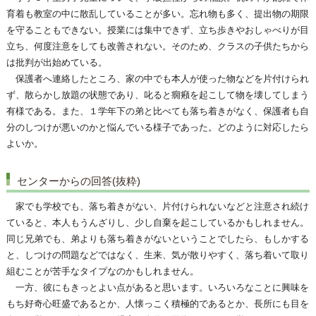
育着も教室の中に散乱していることが多い。忘れ物も多く、提出物の期限
を守ることもできない。授業には集中できず、立ち歩きやおしゃべりが目
立ち、何度注意をしても改善されない。そのため、クラスの子供たちから
は批判が出始めている。
保護者へ連絡したところ、家の中でも本人が使った物などを片付けられ
ず、散らかし放題の状態であり、叱ると癇癪を起こして物を壊してしまう
有様である。また、１学年下の弟と比べても落ち着きがなく、保護者も自
分のしつけが悪いのかと悩んでいる様子であった。どのように対応したら
よいか。
センターからの回答(抜粋)
家でも学校でも、落ち着きがない、片付けられないなどと注意され続け
ていると、本人もうんざりし、少し自棄を起こしているかもしれません。
同じ兄弟でも、弟よりも落ち着きがないということでしたら、もしかする
と、しつけの問題などではなく、生来、気が散りやすく、落ち着いて取り
組むことが苦手なタイプなのかもしれません。
一方、彼にもきっとよい点があると思います。いろいろなことに興味を
もち好奇心旺盛であるとか、人懐っこく積極的であるとか、長所にも目を