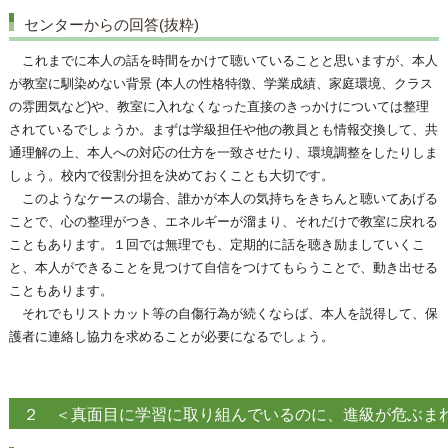
センターからの回答(抜粋)
これまでに本人の話を時間をかけて聴いていることと思いますが、本人
が教室に馴染めない背景 (本人の性格特徴、学業成績、家庭環境、クラス
の雰囲気など)や、教室に入れなくなった直接のきっかけについては整理
されているでしょうか。まずは学級担任や他の教員とも情報交換して、共
通理解の上、本人への対応の仕方を一致させたり、環境調整をしたりしま
しょう。校内で役割分担を決めておくことも大切です。
このようなケースの場合、誰かが本人の気持ちをきちんと聴いてあげる
ことで、心の整理がつき、エネルギーが溜まり、それだけで教室に戻れる
こともあります。１回では無理でも、定期的に話を聴き励ましていくこ
と、本人ができることを見つけて自信をつけてもらうことで、動き出せる
こともあります。
それでもリストカット等の自傷行為が続くならば、本人を説得して、保
護者に連絡し協力を求めることが必要になるでしょう。
２ ＜真面目に学習に取り組んでいるのに、進級が危ぶま