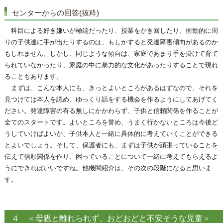
センターからの回答(抜粋)
科目による好き嫌いが極端だったり、授業をかき回したり、衝動的に周
りの子供達に手が出たりするのは、もしかすると発達障害傾向があるのか
もしれません。しかし、同じような傾向は、家庭であまり手を掛けて育て
られていなかったり、家庭の中に暴力的な文化があったりすることで現れ
ることもあります。
まずは、こんな本人にも、きっとよいところがあるはずなので、それを
見つけては本人を認め、ゆっくり話をする機会を作るようにしてあげてく
ださい。発達障害の有る無しにかかわらず、子供と信頼関係を作ることが
全てのスタートです。よいところを誉め、うまく行かないところは今後ど
うしていけばよいか、子供本人と一緒に具体的に考えていくことができる
とよいでしょう。そして、保護者にも、まずは子供が頑張っていることを
伝えて信頼関係を作り、困っていることについて一緒に考えてもらえるよ
うにできればいいですね。他機関紹介は、その次の段階になると思いま
す。
４ ＜母親と離れられず、おどおどと不安そうな児童＞