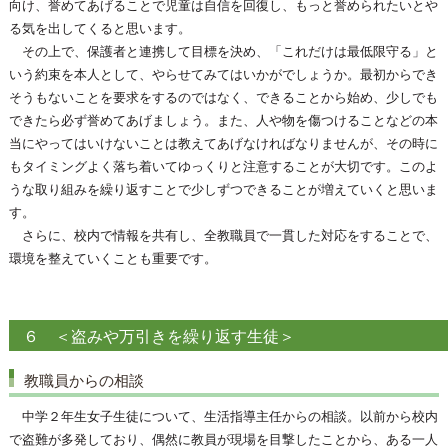
向け、誉めてあげることで児童は自信を回復し、もっと誉められたいとや
る気を出してくると思います。
その上で、保護者と連携して目標を決め、「これだけは最低限守る」と
いう約束を本人として、やらせてみてはいかがでしょうか。最初からでき
そうもないことを要求をするのではなく、できることから始め、少しでも
できたら必ず誉めてあげましょう。また、人や物を傷つけることなどの本
当にやってはいけないことは教えてあげなければなりませんが、その時に
もタイミングよく落ち着いてゆっくりと注意することが大切です。このよ
うな取り組みを繰り返すことで少しずつできることが増えていくと思いま
す。
さらに、校内で情報を共有し、全教職員で一貫した対応をすることで、
環境を整えていくことも重要です。
６ ＜盗みや万引きを繰り返す生徒＞
教職員からの相談
中学２年生女子生徒について、生活指導主任からの相談。以前から校内
で盗難が多発しており、偶然に教員が現場を目撃したことから、ある一人